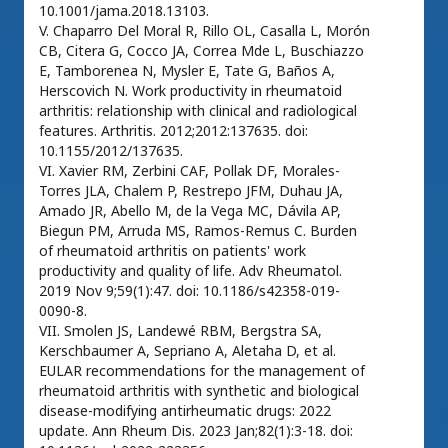
10.1001/jama.2018.13103.
V. Chaparro Del Moral R, Rillo OL, Casalla L, Morón
CB, Citera G, Cocco JA, Correa Mde L, Buschiazzo
E, Tamborenea N, Mysler E, Tate G, Baños A,
Herscovich N. Work productivity in rheumatoid
arthritis: relationship with clinical and radiological
features. Arthritis. 2012;2012:137635. doi:
10.1155/2012/137635.
VI. Xavier RM, Zerbini CAF, Pollak DF, Morales-
Torres JLA, Chalem P, Restrepo JFM, Duhau JA,
Amado JR, Abello M, de la Vega MC, Dávila AP,
Biegun PM, Arruda MS, Ramos-Remus C. Burden
of rheumatoid arthritis on patients' work
productivity and quality of life. Adv Rheumatol.
2019 Nov 9;59(1):47. doi: 10.1186/s42358-019-
0090-8.
VII. Smolen JS, Landewé RBM, Bergstra SA,
Kerschbaumer A, Sepriano A, Aletaha D, et al.
EULAR recommendations for the management of
rheumatoid arthritis with synthetic and biological
disease-modifying antirheumatic drugs: 2022
update. Ann Rheum Dis. 2023 Jan;82(1):3-18. doi: