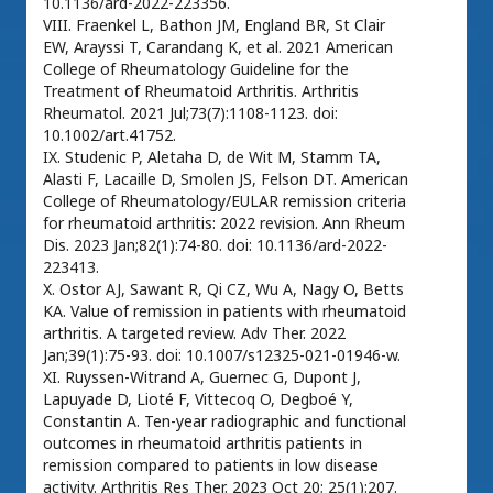
10.1136/ard-2022-223356.
VIII. Fraenkel L, Bathon JM, England BR, St Clair
EW, Arayssi T, Carandang K, et al. 2021 American
College of Rheumatology Guideline for the
Treatment of Rheumatoid Arthritis. Arthritis
Rheumatol. 2021 Jul;73(7):1108-1123. doi:
10.1002/art.41752.
IX. Studenic P, Aletaha D, de Wit M, Stamm TA,
Alasti F, Lacaille D, Smolen JS, Felson DT. American
College of Rheumatology/EULAR remission criteria
for rheumatoid arthritis: 2022 revision. Ann Rheum
Dis. 2023 Jan;82(1):74-80. doi: 10.1136/ard-2022-
223413.
X. Ostor AJ, Sawant R, Qi CZ, Wu A, Nagy O, Betts
KA. Value of remission in patients with rheumatoid
arthritis. A targeted review. Adv Ther. 2022
Jan;39(1):75-93. doi: 10.1007/s12325-021-01946-w.
XI. Ruyssen-Witrand A, Guernec G, Dupont J,
Lapuyade D, Lioté F, Vittecoq O, Degboé Y,
Constantin A. Ten-year radiographic and functional
outcomes in rheumatoid arthritis patients in
remission compared to patients in low disease
activity. Arthritis Res Ther. 2023 Oct 20; 25(1):207.