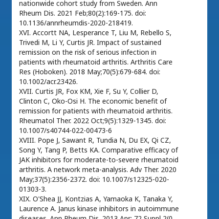
nationwide cohort study from Sweden. Ann
Rheum Dis. 2021 Feb;80(2):169-175. doi:
10.1136/annrheumdis-2020-218419.
XVI. Accortt NA, Lesperance T, Liu M, Rebello S,
Trivedi M, Li Y, Curtis JR. Impact of sustained
remission on the risk of serious infection in
patients with rheumatoid arthritis. Arthritis Care
Res (Hoboken). 2018 May;70(5):679-684. doi:
10.1002/acr.23426.
XVII. Curtis JR, Fox KM, Xie F, Su Y, Collier D,
Clinton C, Oko-Osi H. The economic benefit of
remission for patients with rheumatoid arthritis.
Rheumatol Ther. 2022 Oct;9(5):1329-1345. doi:
10.1007/s40744-022-00473-6
XVIII. Pope J, Sawant R, Tundia N, Du EX, Qi CZ,
Song Y, Tang P, Betts KA. Comparative efficacy of
JAK inhibitors for moderate-to-severe rheumatoid
arthritis. A network meta-analysis. Adv Ther. 2020
May;37(5):2356-2372. doi: 10.1007/s12325-020-
01303-3.
XIX. O'Shea JJ, Kontzias A, Yamaoka K, Tanaka Y,
Laurence A. Janus kinase inhibitors in autoimmune
diseases. Ann Rheum Dis. 2013 Apr; 72 Suppl 2(0