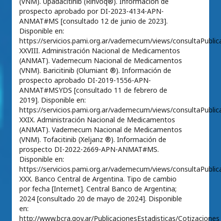
(VNM). Upadacitinib (Rinvoq®). Información de
prospecto aprobado por DI-2023-4134-APN-
ANMAT#MS [consultado 12 de junio de 2023].
Disponible en:
https://servicios.pami.org.ar/vademecum/views/consultaPublica/
XXVIII. Administración Nacional de Medicamentos
(ANMAT). Vademecum Nacional de Medicamentos
(VNM). Baricitinib (Olumiant ®). Información de
prospecto aprobado DI-2019-1556-APN-
ANMAT#MSYDS [consultado 11 de febrero de
2019]. Disponible en:
https://servicios.pami.org.ar/vademecum/views/consultaPublica/
XXIX. Administración Nacional de Medicamentos
(ANMAT). Vademecum Nacional de Medicamentos
(VNM). Tofacitinib (Xeljanz ®). Información de
prospecto DI-2022-2669-APN-ANMAT#MS.
Disponible en:
https://servicios.pami.org.ar/vademecum/views/consultaPublica/
XXX. Banco Central de Argentina. Tipo de cambio
por fecha [Internet]. Central Banco de Argentina;
2024 [consultado 20 de mayo de 2024]. Disponible
en:
http://www.bcra.gov.ar/PublicacionesEstadisticas/Cotizaciones