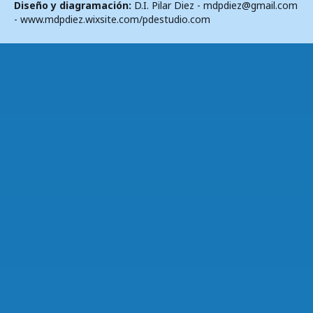
Diseño y diagramación:
D.I. Pilar Diez - mdpdiez@gmail.com
- www.mdpdiez.wixsite.com/pdestudio.com