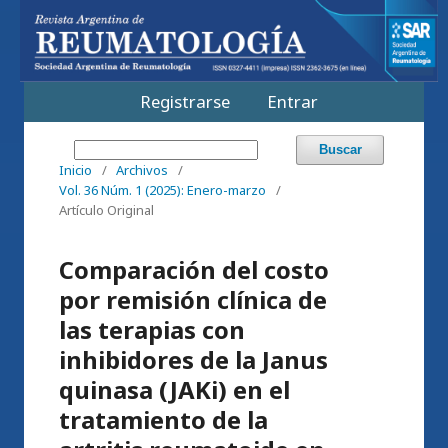
Registrarse
Entrar
Buscar
Inicio
/
Archivos
/
Vol. 36 Núm. 1 (2025): Enero-marzo
/
Artículo Original
Comparación del costo
por remisión clínica de
las terapias con
inhibidores de la Janus
quinasa (JAKi) en el
tratamiento de la