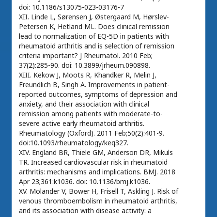
doi: 10.1186/s13075-023-03176-7
XII. Linde L, Sørensen J, Østergaard M, Hørslev-
Petersen K, Hetland ML. Does clinical remission
lead to normalization of EQ-5D in patients with
rheumatoid arthritis and is selection of remission
criteria important? J Rheumatol. 2010 Feb;
37(2):285-90. doi: 10.3899/jrheum.090898.
XIII. Kekow J, Moots R, Khandker R, Melin J,
Freundlich B, Singh A. Improvements in patient-
reported outcomes, symptoms of depression and
anxiety, and their association with clinical
remission among patients with moderate-to-
severe active early rheumatoid arthritis.
Rheumatology (Oxford). 2011 Feb;50(2):401-9.
doi:10.1093/rheumatology/keq327.
XIV. England BR, Thiele GM, Anderson DR, Mikuls
TR. Increased cardiovascular risk in rheumatoid
arthritis: mechanisms and implications. BMJ. 2018
Apr 23;361:k1036. doi: 10.1136/bmj.k1036.
XV. Molander V, Bower H, Frisell T, Askling J. Risk of
venous thromboembolism in rheumatoid arthritis,
and its association with disease activity: a