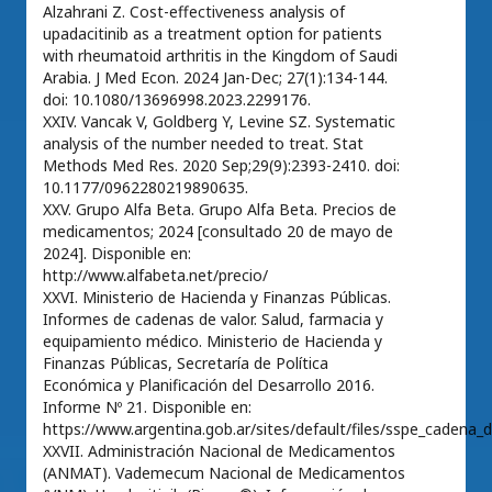
Alzahrani Z. Cost-effectiveness analysis of
upadacitinib as a treatment option for patients
with rheumatoid arthritis in the Kingdom of Saudi
Arabia. J Med Econ. 2024 Jan-Dec; 27(1):134-144.
doi: 10.1080/13696998.2023.2299176.
XXIV. Vancak V, Goldberg Y, Levine SZ. Systematic
analysis of the number needed to treat. Stat
Methods Med Res. 2020 Sep;29(9):2393-2410. doi:
10.1177/0962280219890635.
XXV. Grupo Alfa Beta. Grupo Alfa Beta. Precios de
medicamentos; 2024 [consultado 20 de mayo de
2024]. Disponible en:
http://www.alfabeta.net/precio/
XXVI. Ministerio de Hacienda y Finanzas Públicas.
Informes de cadenas de valor. Salud, farmacia y
equipamiento médico. Ministerio de Hacienda y
Finanzas Públicas, Secretaría de Política
Económica y Planificación del Desarrollo 2016.
Informe Nº 21. Disponible en:
https://www.argentina.gob.ar/sites/default/files/sspe_cadena_d
XXVII. Administración Nacional de Medicamentos
(ANMAT). Vademecum Nacional de Medicamentos