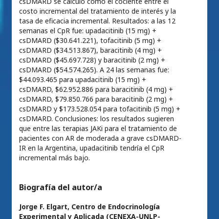
csDMARD se calculó como el cociente entre el
costo incremental del tratamiento de interés y la
tasa de eficacia incremental. Resultados: a las 12
semanas el CpR fue: upadacitinib (15 mg) +
csDMARD ($30.641.221), tofacitinib (5 mg) +
csDMARD ($34.513.867), baracitinib (4 mg) +
csDMARD ($45.697.728) y baracitinib (2 mg) +
csDMARD ($54.574.265). A 24 las semanas fue:
$44.093.465 para upadacitinib (15 mg) +
csDMARD, $62.952.886 para baracitinib (4 mg) +
csDMARD, $79.850.766 para baracitinib (2 mg) +
csDMARD y $173.528.054 para tofacitinib (5 mg) +
csDMARD. Conclusiones: los resultados sugieren
que entre las terapias JAKi para el tratamiento de
pacientes con AR de moderada a grave csDMARD-
IR en la Argentina, upadacitinib tendría el CpR
incremental más bajo.
Biografía del autor/a
Jorge F. Elgart,
Centro de Endocrinología
Experimental y Aplicada (CENEXA-UNLP-