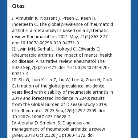
Citas
I. Almutairi K, Nossent J, Preen D, Keen H,
Inderjeeth C. The global prevalence of rheumatoid
arthritis: a meta-analysis based on a systematic
review. Rheumatol Int. 2021 May; 41(5):863-877.
doi: 10.1007/s00296-020-04731-0.
II. Lwin MN, Serhal L, Holroyd C, Edwards CJ.
Rheumatoid arthritis: the impact of mental health
on disease. A narrative review. Rheumatol Ther.
2020 Sep;7(3):457-471. doi: 10.1007/s40744-020-
00217-4.
III. Shi G, Liao X, Lin Z, Liu W, Luo X, Zhan H, Cai X.
Estimation of the global prevalence, incidence,
years lived with disability of rheumatoid arthritis in
2019 and forecasted incidence in 2040: results
from the Global Burden of Disease Study 2019.
Clin Rheumatol. 2023 Sep;42(9):2297-2309. doi:
10.1007/s10067-023-06628-2
IV. Aletaha D, Smolen JS. Diagnosis and
management of rheumatoid arthritis: a review.
JAMA. 2018 Oct 2;320(13):1360-1372. doi: