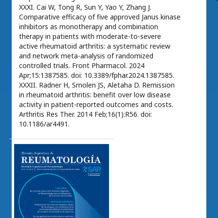
XXXI. Cai W, Tong R, Sun Y, Yao Y, Zhang J.
Comparative efficacy of five approved Janus kinase
inhibitors as monotherapy and combination
therapy in patients with moderate-to-severe
active rheumatoid arthritis: a systematic review
and network meta-analysis of randomized
controlled trials. Front Pharmacol. 2024
Apr;15:1387585. doi: 10.3389/fphar.2024.1387585.
XXXII. Radner H, Smolen JS, Aletaha D. Remission
in rheumatoid arthritis: benefit over low disease
activity in patient-reported outcomes and costs.
Arthritis Res Ther. 2014 Feb;16(1):R56. doi:
10.1186/ar4491.