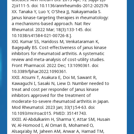
2):ii111-5. doi: 10.1136/annrheumdis-2012-202576
XX. Tanaka Y, Luo Y, O'Shea JJ, Nakayamada S.
Janus kinase-targeting therapies in rheumatology:
a mechanisms-based approach. Nat Rev
Rheumatol. 2022 Mar; 18(3):133-145. doi:
10.1038/s41584-021-00726-8.].
XXI. Kumar SS, Haridoss M, Venkataraman K,
Bagepally BS. Cost-effectiveness of janus kinase
inhibitors for rheumatoid arthritis. A systematic
review and meta-analysis of cost-utility studies.
Front Pharmacol. 2022 Dec; 13:1090361. doi:
10.3389/fphar.2022.1090361.
XXII. Atsumi T, Asakura E, Doi M, Sawant R,
Kawaguchi I, Sasaki N, Liew D. Number needed to
treat and cost per responder of Janus kinase
inhibitors approved for the treatment of
moderate-to-severe rheumatoid arthritis in Japan.
Mod Rheumatol. 2023 Jan; 33(1):54-63. doi:
10.1093/mr/roac015. PMID: 35141743.
XXIII. Al-Abdulkarim H, Sharma Y, Attar SM, Husain
W, Al-Homood I, Al Omari B, Mohamed O,
Alsaqa'aby M, Jaheen AM, Anwar A, Hamad TM,