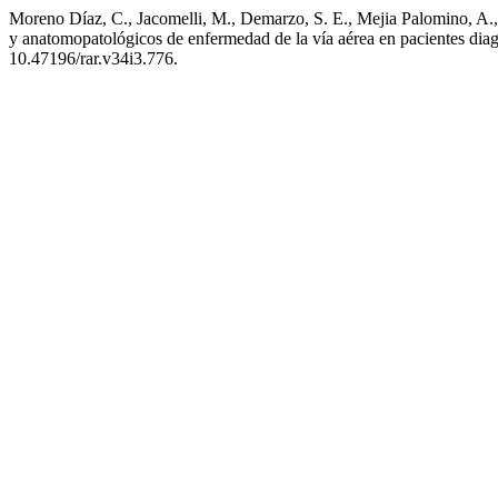
Moreno Díaz, C., Jacomelli, M., Demarzo, S. E., Mejia Palomino, A., d
y anatomopatológicos de enfermedad de la vía aérea en pacientes dia
10.47196/rar.v34i3.776.