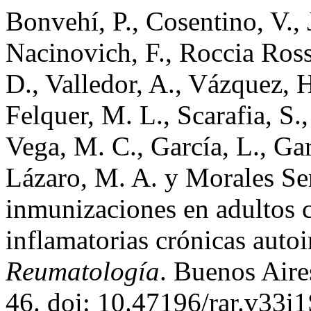
Bonvehí, P., Cosentino, V., 
Nacinovich, F., Roccia Rossi
D., Valledor, A., Vázquez, H
Felquer, M. L., Scarafia, S.,
Vega, M. C., García, L., Gar
Lázaro, M. A. y Morales Se
inmunizaciones en adultos 
inflamatorias crónicas aut
Reumatología
. Buenos Aire
46. doi: 10.47196/rar.v33i