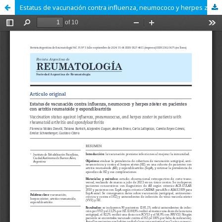
Estatus de vacunación contra influenza, neumococo y herpes zóster en pacientes con artritis reumatoidea y espondiloartritis