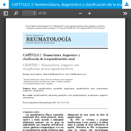
CAPÍTULO 2: Nomenclatura, diagnóstico y clasificación de la espondiloartritis axial