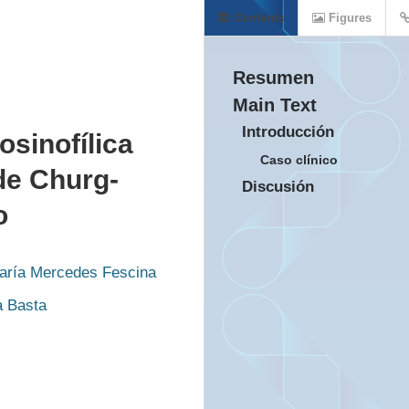
Contents
Figures
Resumen
Main Text
Introducción
sinofílica
Caso clínico
de Churg-
Discusión
o
aría Mercedes Fescina
a Basta