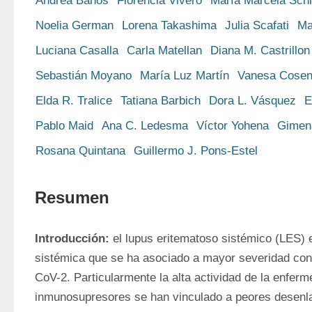
Andrea Baños
Florencia Vivero
María Marcela Sch
Noelia German
Lorena Takashima
Julia Scafati
Ma
Luciana Casalla
Carla Matellan
Diana M. Castrillon
Sebastián Moyano
María Luz Martín
Vanesa Cosen
Elda R. Tralice
Tatiana Barbich
Dora L. Vásquez
E
Pablo Maid
Ana C. Ledesma
Víctor Yohena
Gimen
Rosana Quintana
Guillermo J. Pons-Estel
Resumen
Introducción:
 el lupus eritematoso sistémico (LES)
sistémica que se ha asociado a mayor severidad con
CoV-2. Particularmente la alta actividad de la enferm
inmunosupresores se han vinculado a peores desenl