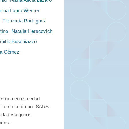
mid
María Alicia Lázaro
rina Laura Werner
Florencia Rodríguez
tino
Natalia Herscovich
milio Buschiazzo
a Gómez
 es una enfermedad 
 la infección por SARS-
edad y algunos 
aces.