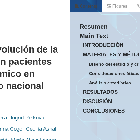
Contents
Figures
Resumen
Main Text
INTRODUCCIÓN
volución de la
MATERIALES Y MÉTO
n pacientes
Diseño del estudio y cr
émico en
Consideraciones éticas
Análisis estadístico
o nacional
RESULTADOS
DISCUSIÓN
CONCLUSIONES
era
Ingrid Petkovic
rina Cogo
Cecilia Asnal