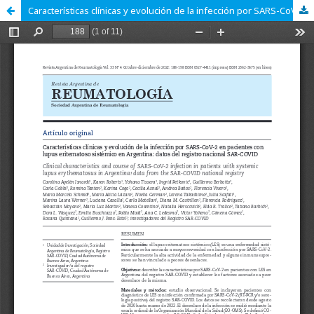
Características clínicas y evolución de la infección por SARS-CoV-2 en pacientes con lupus eritematoso sistémico en Argentina: datos del registro nacional SAR-COVID