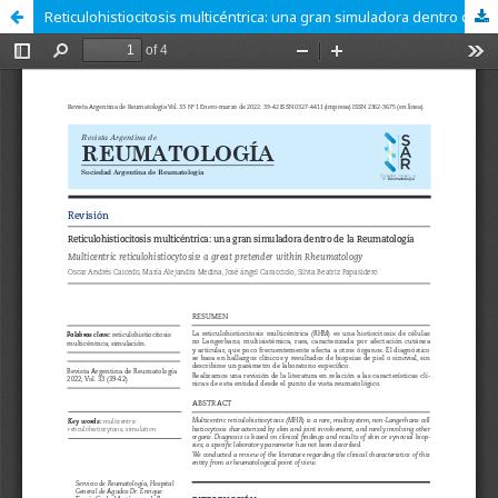
Reticulohistiocitosis multicéntrica: una gran simuladora dentro de la Reumatología