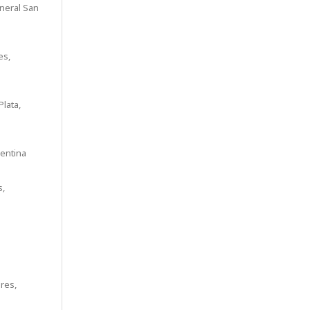
neral San
es,
lata,
gentina
s,
res,