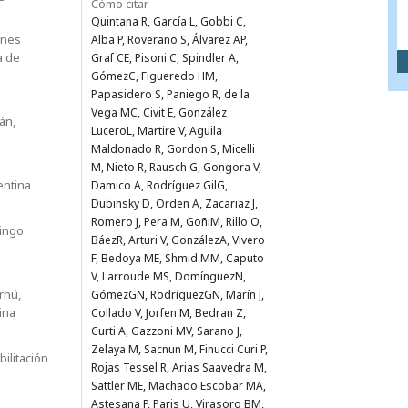
Cómo citar
Quintana R, García L, Gobbi C,
ones
Alba P, Roverano S, Álvarez AP,
a de
Graf CE, Pisoni C, Spindler A,
GómezC, Figueredo HM,
Papasidero S, Paniego R, de la
Vega MC, Civit E, González
́n,
LuceroL, Martire V, Aguila
Maldonado R, Gordon S, Micelli
M, Nieto R, Rausch G, Gongora V,
entina
Damico A, Rodríguez GilG,
Dubinsky D, Orden A, Zacariaz J,
Romero J, Pera M, GoñiM, Rillo O,
mingo
BáezR, Arturi V, GonzálezA, Vivero
F, Bedoya ME, Shmid MM, Caputo
V, Larroude MS, DomínguezN,
nú,
GómezGN, RodríguezGN, Marín J,
ina
Collado V, Jorfen M, Bedran Z,
Curti A, Gazzoni MV, Sarano J,
Zelaya M, Sacnun M, Finucci Curi P,
litación
Rojas Tessel R, Arias Saavedra M,
Sattler ME, Machado Escobar MA,
Astesana P, Paris U, Virasoro BM,