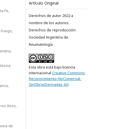
Artículo Original
ta Fe,
Derechos de autor 2022 a
nombre de los autores.
Derechos de reproducción:
l Fuego,
Sociedad Argentina de
Reumatología
gentina
lassia,
Esta obra está bajo licencia
internacional
Creative Commons
Reconocimiento-NoComercial-
SinObrasDerivadas 4.0
.
lanca,
nos Aires,
́noma de