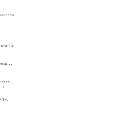
Autónoma
neral San
orias de
rovano,
ina
Negro,