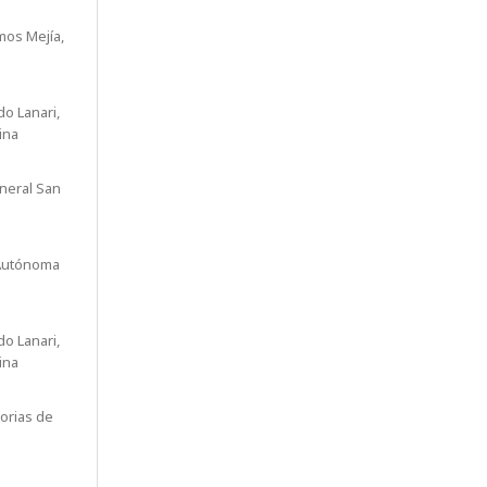
os Mejía,
do Lanari,
ina
neral San
Autónoma
do Lanari,
ina
orias de