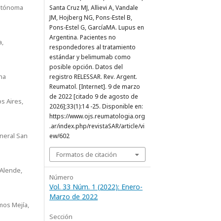
utónoma
Santa Cruz MJ, Allievi A, Vandale
JM, Hojberg NG, Pons-Estel B,
Pons-Estel G, GarcíaMA. Lupus en
Argentina. Pacientes no
a,
respondedores al tratamiento
estándar y belimumab como
posible opción. Datos del
ina
registro RELESSAR. Rev. Argent.
Reumatol. [Internet]. 9 de marzo
de 2022 [citado 9 de agosto de
os Aires,
2026];33(1):14 -25. Disponible en:
https://www.ojs.reumatologia.org
.ar/index.php/revistaSAR/article/vi
neral San
ew/602
Formatos de citación
 Alende,
Número
Vol. 33 Núm. 1 (2022): Enero-
Marzo de 2022
os Mejía,
Sección