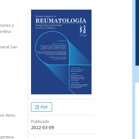
munes y
entina
neral San
PDF
os Aires,
Publicado
2022-03-09
rgentina