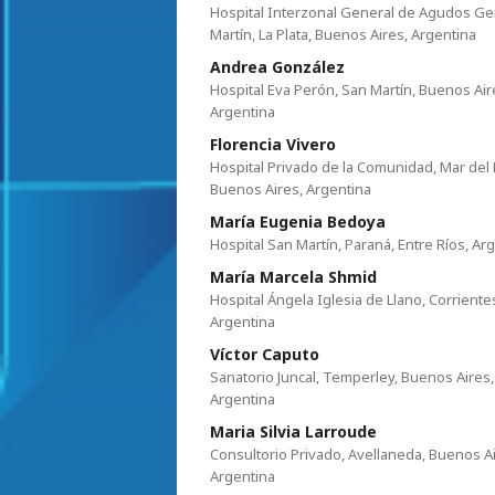
Hospital Interzonal General de Agudos Ge
Martín, La Plata, Buenos Aires, Argentina
Andrea González
Hospital Eva Perón, San Martín, Buenos Air
Argentina
Florencia Vivero
Hospital Privado de la Comunidad, Mar del P
Buenos Aires, Argentina
María Eugenia Bedoya
Hospital San Martín, Paraná, Entre Ríos, Ar
María Marcela Shmid
Hospital Ángela Iglesia de Llano, Corriente
Argentina
Víctor Caputo
Sanatorio Juncal, Temperley, Buenos Aires,
Argentina
Maria Silvia Larroude
Consultorio Privado, Avellaneda, Buenos Ai
Argentina