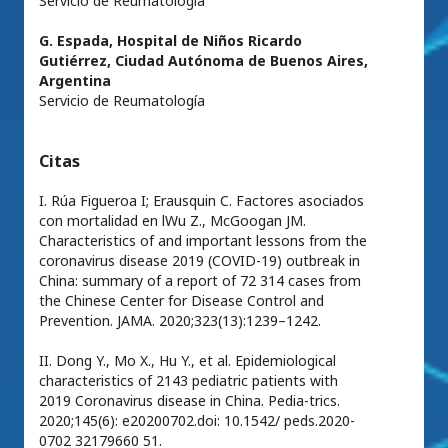
Servicio de Reumatología
G. Espada,
Hospital de Niños Ricardo
Gutiérrez, Ciudad Autónoma de Buenos Aires,
Argentina
Servicio de Reumatología
Citas
I. Rúa Figueroa I; Erausquin C. Factores asociados
con mortalidad en lWu Z., McGoogan JM.
Characteristics of and important lessons from the
coronavirus disease 2019 (COVID-19) outbreak in
China: summary of a report of 72 314 cases from
the Chinese Center for Disease Control and
Prevention. JAMA. 2020;323(13):1239–1242.
II. Dong Y., Mo X., Hu Y., et al. Epidemiological
characteristics of 2143 pediatric patients with
2019 Coronavirus disease in China. Pedia-trics.
2020;145(6): e20200702.doi: 10.1542/ peds.2020-
0702 32179660 51.