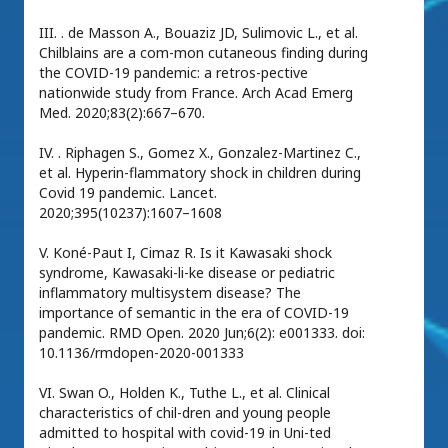
III. . de Masson A., Bouaziz JD, Sulimovic L., et al.
Chilblains are a com-mon cutaneous finding during
the COVID-19 pandemic: a retros-pective
nationwide study from France. Arch Acad Emerg
Med. 2020;83(2):667–670.
IV. . Riphagen S., Gomez X., Gonzalez-Martinez C.,
et al. Hyperin-flammatory shock in children during
Covid 19 pandemic. Lancet.
2020;395(10237):1607–1608
V. Koné-Paut I, Cimaz R. Is it Kawasaki shock
syndrome, Kawasaki-li-ke disease or pediatric
inflammatory multisystem disease? The
importance of semantic in the era of COVID-19
pandemic. RMD Open. 2020 Jun;6(2): e001333. doi:
10.1136/rmdopen-2020-001333
VI. Swan O., Holden K., Tuthe L., et al. Clinical
characteristics of chil-dren and young people
admitted to hospital with covid-19 in Uni-ted