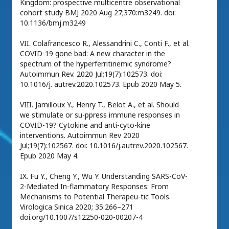
Kingdom: prospective multicentre observational
cohort study BMJ 2020 Aug 27;370:m3249. doi:
10.1136/bmj.m3249
VII. Colafrancesco R., Alessandrini C., Conti F., et al.
COVID-19 gone bad: A new character in the
spectrum of the hyperferritinemic syndrome?
Autoimmun Rev. 2020 Jul;19(7):102573. doi:
10.1016/j. autrev.2020.102573. Epub 2020 May 5.
VIII. Jamilloux Y., Henry T., Belot A., et al. Should
we stimulate or su-ppress immune responses in
COVID-19? Cytokine and anti-cyto-kine
interventions. Autoimmun Rev 2020
Jul;19(7):102567. doi: 10.1016/j.autrev.2020.102567.
Epub 2020 May 4.
IX. Fu Y., Cheng Y., Wu Y. Understanding SARS-CoV-
2-Mediated In-flammatory Responses: From
Mechanisms to Potential Therapeu-tic Tools.
Virologica Sinica 2020; 35:266–271
doi.org/10.1007/s12250-020-00207-4