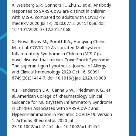
X. Weisberg S.P., Connors T., Zhu Y., et al. Antibody
responses to SARS-CoV2 are distinct in children
with MIS-C compared to adults with COVID-19
medRxiv 2020 Jul 14; 2020.07.12. 20151068. doi:
10.1101/2020.07.12.20151068.
XI. Noval Rivas M., Porritt R.A., Hongying Cheng
M., et al. COVID-19 As-sociated Multisystem
Inflammatory Syndrome in Children (MIS-C): a
novel disease that mimics Toxic Shock Syndrome.
The superan-tigen hypothesis. Journal of Allergy
and Clinical Immunology 2020 Oct 16; S0091-
6749(20)31414-7. doi: 10.1016/j.jaci.2020.10.008
XII. Henderson L A., Canna S W., Friedman K G., et
al. American College of Rheumatology Clinical
Guidance for Multisystem Inflammatory Syndrome
in Children Associated with SARS-CoV-2 and
Hyperin-flammation in Pediatric COVID-19. Version
1. Arthritis Rheumatol. 2020 Jul
23;10.1002/art.41454. doi: 10.1002/art.41454