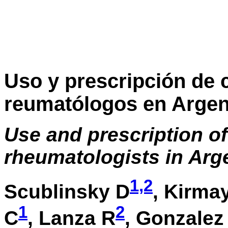
Uso y prescripción de 
reumatólogos en Argen
Use and prescription o
rheumatologists in Arg
1,2
Scublinsky D
, Kirma
1
2
C
, Lanza R
, Gonzalez