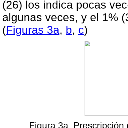
(26) los indica pocas vec
algunas veces, y el 1% (
(
Figuras 3a
,
b
,
c
)
Figura 3a. Prescripció